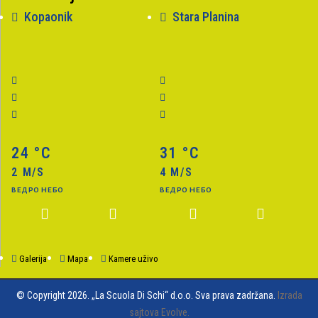
Kopaonik
Stara Planina
24 °C
31 °C
2 M/S
4 M/S
ведро небо
ведро небо
Galerija
Mapa
Kamere uživo
© Copyright 2026. „La Scuola Di Schi“ d.o.o. Sva prava zadržana.
Izrada
sajtova Evolve.