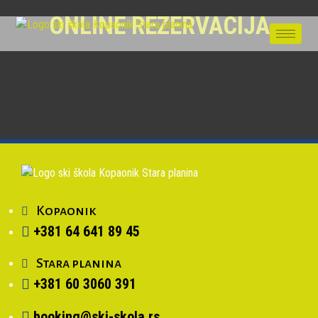
ONLINE REZERVACIJA
Kopaonik
+381 64 641 89 45
Stara planina
+381 60 3060 391
booking@ski-skola.rs