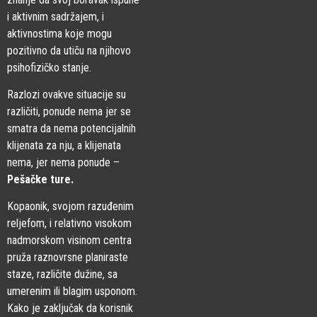
i aktivnim sadržajem, i
aktivnostima koje mogu
pozitivno da utiču na njihovo
psihofizičko stanje.
Razlozi ovakve situacije su
različiti, ponude nema jer se
smatra da nema potencijalnih
klijenata za nju, a klijenata
nema, jer nema ponude –
Pešačke ture.
Kopaonik, svojom razuđenim
reljefom, i relativno visokom
nadmorskom visinom centra
pruža raznovrsne planiraste
staze, različite dužine, sa
umerenim ili blagim usponom.
Kako je zaključak da korisnik