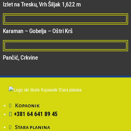
Izlet na Tresku, Vrh Šiljak 1,622 m
Karaman – Gobelja – Oštri Krš
Pančić, Crkvine
Kopaonik
+381 64 641 89 45
Stara planina