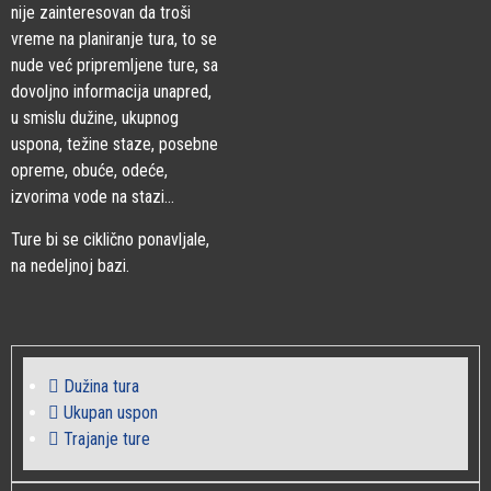
nije zainteresovan da troši
vreme na planiranje tura, to se
nude već pripremljene ture, sa
dovoljno informacija unapred,
u smislu dužine, ukupnog
uspona, težine staze, posebne
opreme, obuće, odeće,
izvorima vode na stazi…
Ture bi se ciklično ponavljale,
na nedeljnoj bazi.
Dužina tura
Ukupan uspon
Trajanje ture