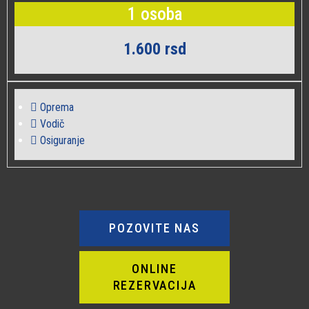
1 osoba
1.600 rsd
Oprema
Vodič
Osiguranje
POZOVITE NAS
ONLINE
REZERVACIJA