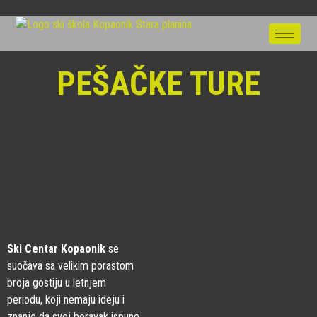
PEŠAČKE TURE
Ski Centar Kopaonik
se
suočava sa velikim porastom
broja gostiju u letnjem
periodu, koji nemaju ideju i
znanje da svoj boravak ispune