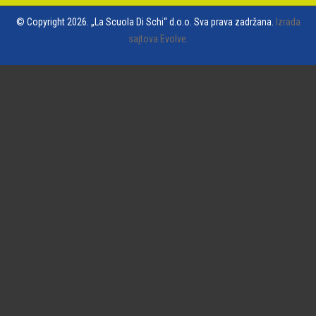
© Copyright 2026. „La Scuola Di Schi“ d.o.o. Sva prava zadržana.
Izrada
sajtova Evolve.