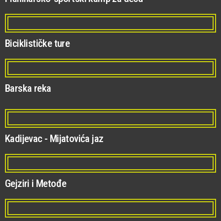
Biciklističke ture
Barska reka
Kadijevac - Mijatovića jaz
Gejziri i Metođe